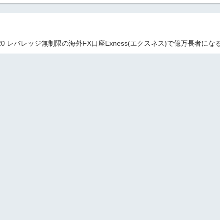
020 レバレッジ無制限の海外FX口座Exness(エクスネス)で億万長者にな